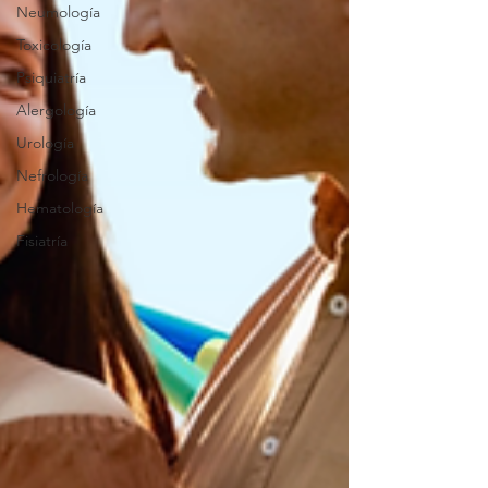
Neumología
Toxicología
Psiquiatría
Alergología
Urología
Nefrología
Hematología
Fisiatría