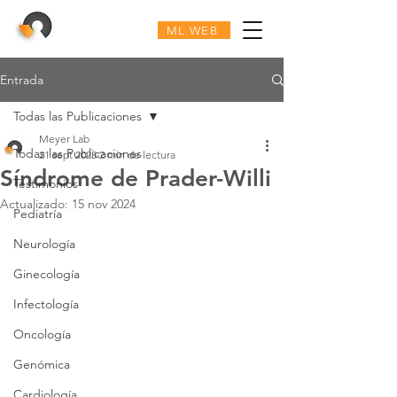
ML WEB
Entrada
Todas las Publicaciones
Meyer Lab
Todas las Publicaciones
21 sept 2023
2 min de lectura
Síndrome de Prader-Willi
Testimonios
Actualizado:
15 nov 2024
Pediatría
Neurología
Ginecología
Infectología
Oncología
Genómica
Cardiología