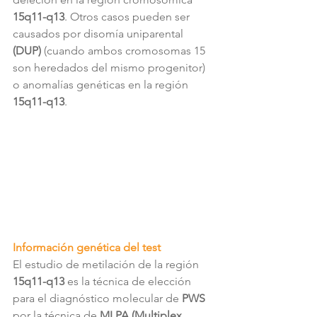
15q11-q13
. Otros casos pueden ser 
causados por disomía uniparental 
(DUP) 
(cuando ambos cromosomas 15 
son heredados del mismo progenitor) 
o anomalías genéticas en la región 
15q11-q13
.
Información genética del test
El estudio de metilación de la región 
15q11-q13
 es la técnica de elección 
para el diagnóstico molecular de 
PWS
por la técnica de 
MLPA (Multiplex 