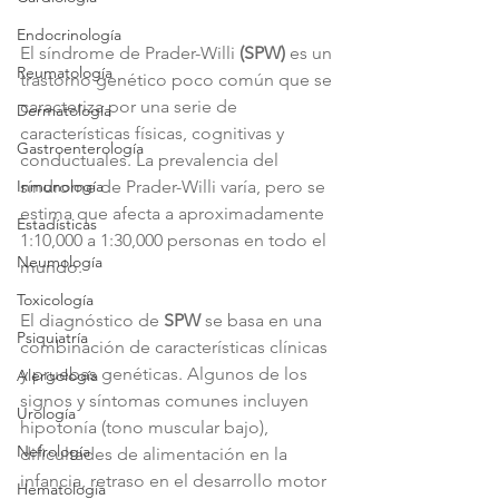
Endocrinología
El síndrome de Prader-Willi 
(SPW) 
es un 
Reumatología
trastorno genético poco común que se 
caracteriza por una serie de 
Dermatología
características físicas, cognitivas y 
Gastroenterología
conductuales. La prevalencia del 
síndrome de Prader-Willi varía, pero se 
Inmunología
estima que afecta a aproximadamente 
Estadísticas
1:10,000 a 1:30,000 personas en todo el 
Neumología
mundo.
Toxicología
El diagnóstico de 
SPW
 se basa en una 
Psiquiatría
combinación de características clínicas 
y pruebas genéticas. Algunos de los 
Alergología
signos y síntomas comunes incluyen 
Urología
hipotonía (tono muscular bajo), 
Nefrología
dificultades de alimentación en la 
infancia, retraso en el desarrollo motor 
Hematología