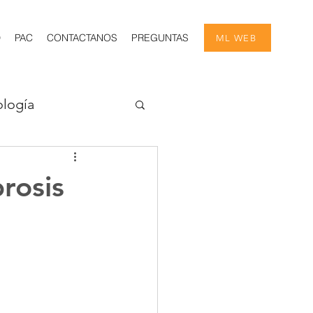
D
PAC
CONTACTANOS
PREGUNTAS
ML WEB
logía
ía
rosis
Estadísticas
Nefrología