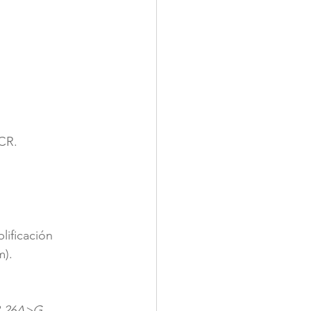
CR. 
lificación 
m).
-26A>G, 