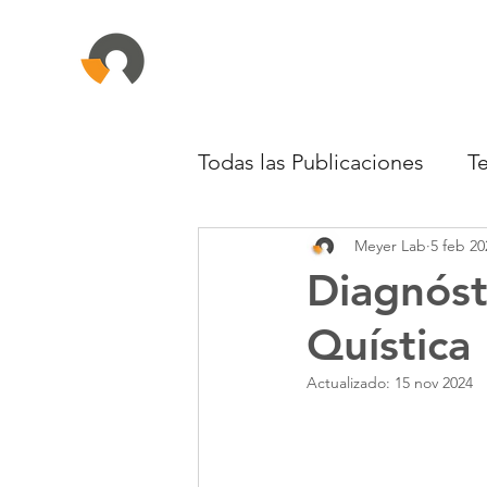
Todas las Publicaciones
T
Meyer Lab
5 feb 20
Infectología
Oncolog
Diagnóst
Quística
Reumatología
Dermat
Actualizado:
15 nov 2024
Neumología
Toxicolo