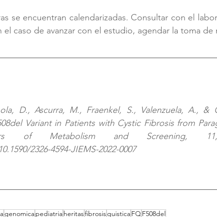
s se encuentran calendarizadas. Consultar con el labora
n el caso de avanzar con el estudio, agendar la toma de 
la, D., Ascurra, M., Fraenkel, S., Valenzuela, A., & Ort
8del Variant in Patients with Cystic Fibrosis from Parag
/10.1590/2326-4594-JIEMS-2022-0007
ca
genomica
pediatria
heritas
fibrosis
quistica
FQ
F508del