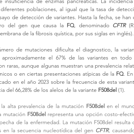
e insuficiencia de enzimas pancreáticas. La incidencia
iferentes poblaciones, al igual que la tasa de detecci
sayo de detección de variantes. Hasta la fecha, se han 
tro del gen que causa la 
FQ
, denominado 
CFTR
 (R
brana de la fibrosis quística, por sus siglas en inglés).
a aproximadamente el 67% de las variantes en todo 
son raras, aunque algunas muestran una prevalencia rela
nicos o en ciertas presentaciones atípicas de la 
FQ
. En
cado en el año 2023 sobre la frecuencia de esta variante
a del 66,28% de los alelos de la variante 
F508del 
(1). 
la alta prevalencia de la mutación 
F508del
 en el mund
la mutación 
F508del
 representa una opción costo-efectiva
pecha de la enfermedad. La mutación F508del resulta d
 en la secuencia nucleotídica del gen 
CFTR
, causando