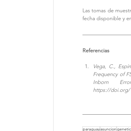
Las tomas de muestra
fecha disponible y e
Referencias
Vega, C., Espíno
Frequency of F50
https://doi.org
paraguay
asuncion
geneti