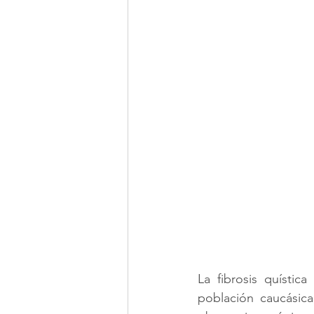
Hematología
Fisiatría
La fibrosis quística 
población caucásic