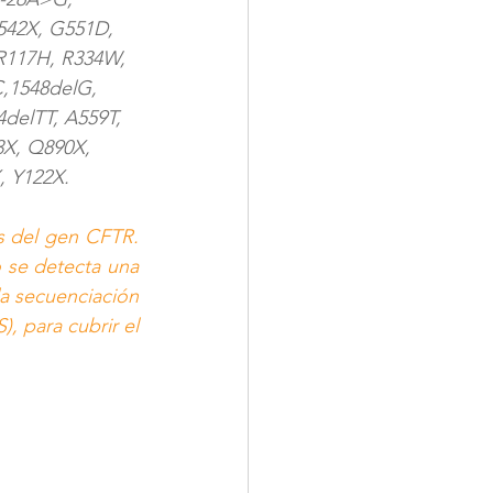
542X, G551D, 
R117H, R334W, 
,1548delG, 
delTT, A559T, 
3X, Q890X, 
 Y122X. 
s del gen CFTR. 
 se detecta una 
a secuenciación 
 para cubrir el 
: