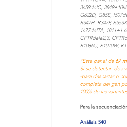
3659delC, 3849+10k
G622D, G85E, I507de
R347H, R347P, R553X
1677delTA, 1811+1.6
CFTRdele2,3, CFTRde
R1066C, R1070W, R11
*Este panel de 
67 m
Si se detectan dos v
-para descartar o co
completa del gen por
100% de las variante
Para la secuenciaci
Análisis 540 