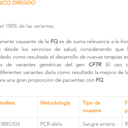
ICO DIRIGIDO
el 100% de las variantes. 
ariante causante de la
 FQ
 es de suma relevancia a la hora
s desde los servicios de salud, considerando que la
 dado como resultado el desarrollo de nuevas terapias es
ses de variantes genéticas del gen 
CFTR
.
 El uso de
diferentes variantes daría como resultado la mejora de l
ara una gran proporción de pacientes con 
FQ
.
Análisis
Metodología
Tipo de 
F
muestra
p
FIBROSIS 
PCR alelo 
Sangre entera 
1