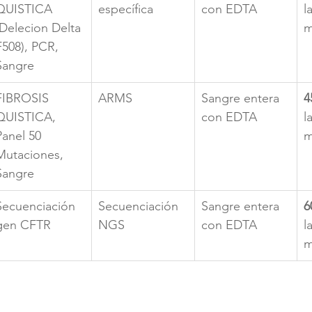
QUISTICA 
específica
con EDTA
l
(Delecion Delta 
m
F508), PCR, 
Sangre
FIBROSIS 
ARMS
Sangre entera 
4
QUISTICA, 
con EDTA
l
Panel 50 
m
Mutaciones, 
Sangre
Secuenciación 
Secuenciación 
Sangre entera 
6
gen CFTR
NGS
con EDTA
l
m