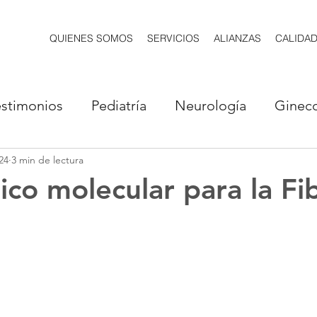
QUIENES SOMOS
SERVICIOS
ALIANZAS
CALIDA
estimonios
Pediatría
Neurología
Gineco
24
3 min de lectura
ía
Genómica
Cardiología
Endocrinolog
ico molecular para la Fib
ología
Gastroenterología
Inmunología
gía
Psiquiatría
Alergología
Urología