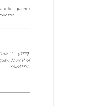
torio siguiente 
muestra. 
íz, L.. (2023). 
uay. Journal of 
Inborn Errors of Metabolism and Screening, 11, e20220007. 