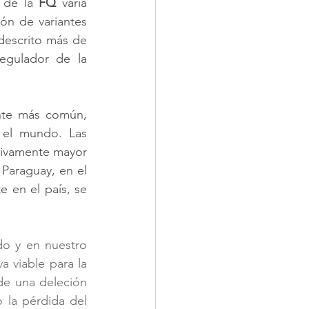
 de la 
FQ
 varía 
ón de variantes 
descrito más de 
egulador de la 
 
Pese que, el alto número de mutaciones dificulta el diagnostico, la variante más común, 
el mundo. Las 
tivamente mayor 
 Paraguay, en el 
 en el país, se 
o y en nuestro 
 viable para la 
e una deleción 
 la pérdida del 