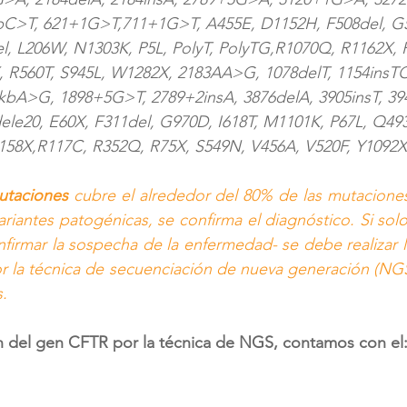
bC>T, 621+1G>T,711+1G>T, A455E, D1152H, F508del, G
l, L206W, N1303K, P5L, PolyT, PolyTG,R1070Q, R1162X, 
, R560T, S945L, W1282X, 2183AA>G, 1078delT, 1154insTC
kbA>G, 1898+5G>T, 2789+2insA, 3876delA, 3905insT, 394
le20, E60X, F311del, G970D, I618T, M1101K, P67L, Q49
58X,R117C, R352Q, R75X, S549N, V456A, V520F, Y1092X,
utaciones
 cubre el alrededor del 80% de las mutacione
ariantes patogénicas, se confirma el diagnóstico. Si solo
nfirmar la sospecha de la enfermedad- se debe realizar l
 la técnica de secuenciación de nueva generación (NGS),
s.
ón del gen CFTR por la técnica de NGS, contamos con el