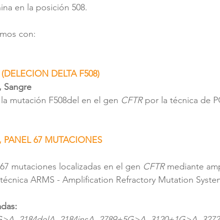
ina en la posición 508. 
amos con:
 (DELECION DELTA F508)
, Sangre
 la mutación F508del en el gen 
CFTR
 por la técnica de P
A, PANEL 67 MUTACIONES
 67 mutaciones localizadas en el gen 
CFTR
 mediante amp
 (técnica ARMS - Amplification Refractory Mutation Syste
adas:
>A, 2184delA, 2184insA, 2789+5G>A, 3120+1G>A, 3272