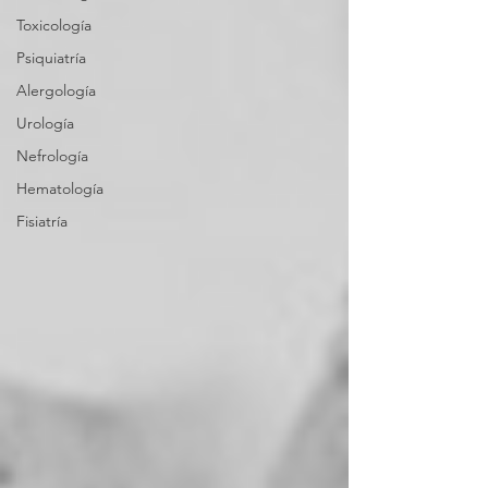
Toxicología
Psiquiatría
Alergología
Urología
Nefrología
Hematología
Fisiatría