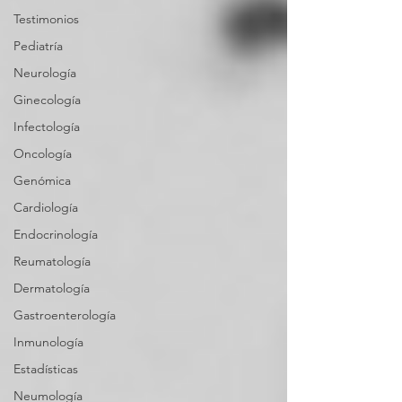
Testimonios
Pediatría
Neurología
Ginecología
Infectología
Oncología
Genómica
Cardiología
Endocrinología
Reumatología
Dermatología
Gastroenterología
Inmunología
Estadísticas
Neumología