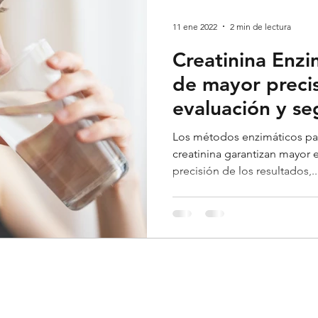
Cardiología
Endocrinología
Reumatología
Der
11 ene 2022
2 min de lectura
Creatinina Enz
logía
Estadísticas
Neumología
Toxicología
de mayor precis
evaluación y se
Nefrología
Hematología
Fisiatría
paciente
Los métodos enzimáticos par
creatinina garantizan mayor e
precisión de los resultados,..