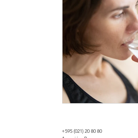
Oncología
Genómica
Gastroenterología
Inmuno
Alergología
Urología
+595 (021) 20 80 80