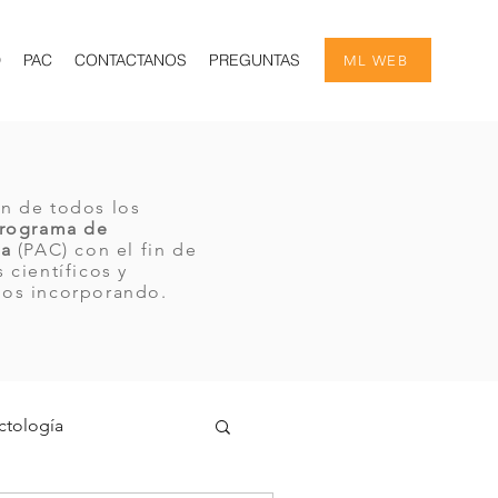
D
PAC
CONTACTANOS
PREGUNTAS
ML WEB
n de todos los
rograma de
ua
(PAC) con el fin de
 científicos y
mos incorporando.
ctología