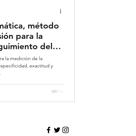
matología
imática, método
Psiquiatría
ión para la
guimiento del
a la medición de la
specificidad, exactitud y
.