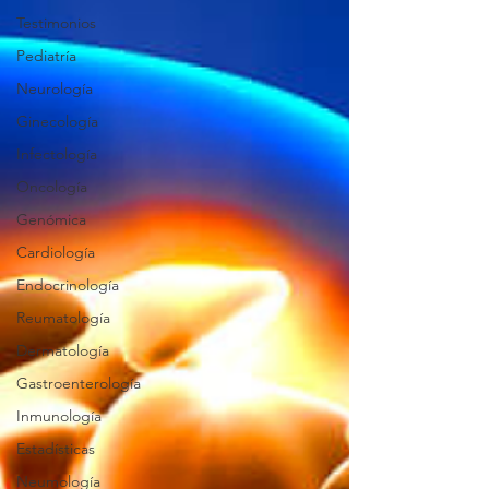
Testimonios
Pediatría
Neurología
Ginecología
Infectología
Oncología
Genómica
Cardiología
Endocrinología
Reumatología
Dermatología
Gastroenterología
Inmunología
Estadísticas
Neumología