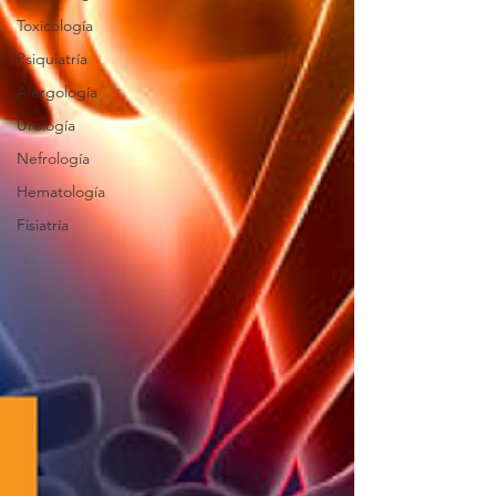
Toxicología
Psiquiatría
Alergología
Urología
Nefrología
Hematología
Fisiatría