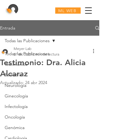
ML WEB
Entrada
Todas las Publicaciones
Meyer Lab
Todas las Publicaciones
27 dic 2023
2 min de lectura
Testimonio: Dra. Alicia
Testimonios
Alcaraz
Pediatría
Actualizado:
24 abr 2024
Neurología
Ginecología
Infectología
Oncología
Genómica
Cardiología