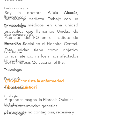
Endocrinología
Soy la doctora 
Alicia Alcaráz
, 
Reumatología
neumóloga pediatra. Trabajo con un 
grupo de médicos en una unidad 
Dermatología
específica que llamamos Unidad de 
Gastroenterología
Atención del FQ en el Instituto de 
Inmunología
Previsión Social en el Hospital Central. 
Esta unidad tiene como objetivo 
Estadísticas
brindar atención a los niños afectados 
Neumología
por la Fibrosis Quística en el IPS.
Toxicología
Psiquiatría
¿En qué consiste la enfermedad 
Fibrosis Quística?
Alergología
Urología
A grandes rasgos, la Fibrosis Quística 
Nefrología
es una enfermedad genética, 
obviamente no contagiosa, recesiva y 
Hematología