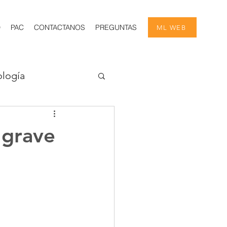
D
PAC
CONTACTANOS
PREGUNTAS
ML WEB
logía
ía
 grave
Estadísticas
Nefrología