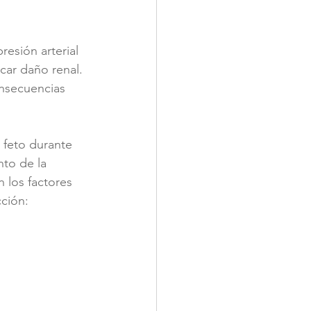
esión arterial 
car daño renal. 
nsecuencias 
 feto durante 
to de la 
n los factores 
ción: 