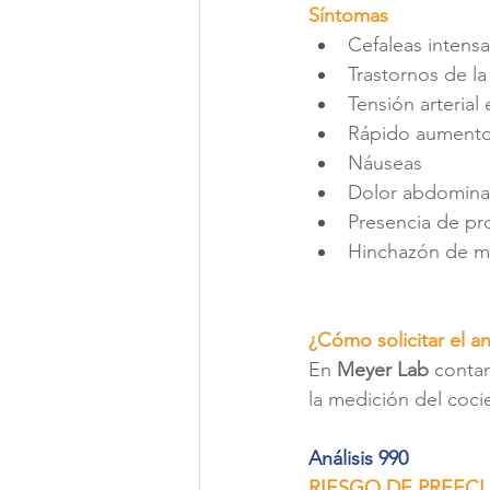
Síntomas
Cefaleas intensa
Trastornos de la
Tensión arterial
Rápido aumento
Náuseas
Dolor abdomina
Presencia de pr
Hinchazón de m
¿Cómo solicitar el an
En 
Meyer Lab 
contam
la medición del coci
Análisis 990
RIESGO DE PREECLA