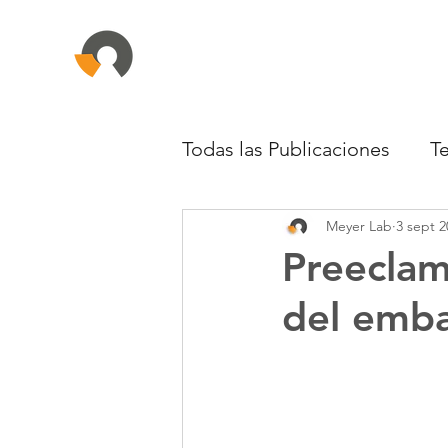
Todas las Publicaciones
T
Meyer Lab
3 sept 2
Infectología
Oncolog
Preeclam
del emb
Reumatología
Dermat
Neumología
Toxicolo