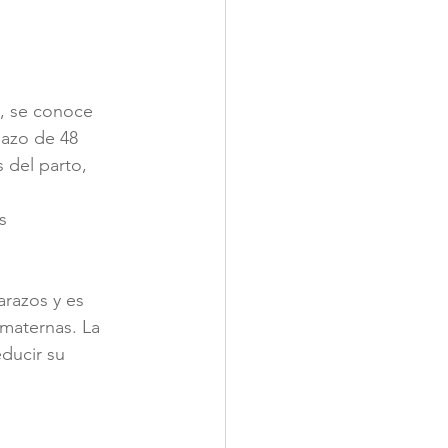
, se conoce 
lazo de 48 
 del parto, 
s 
arazos y es 
maternas. La 
ducir su 