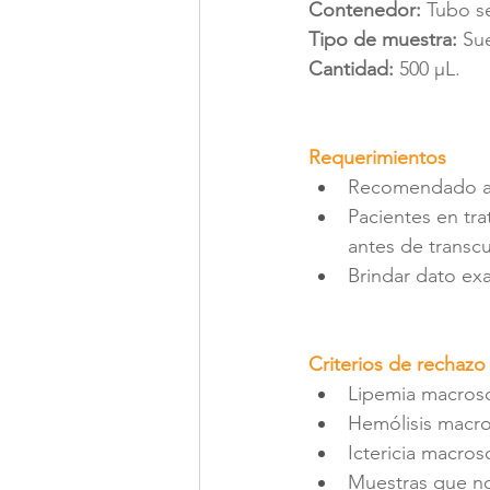
Contenedor:
 Tubo s
Tipo de muestra:
 Su
Cantidad: 
500 µL.
Requerimientos
Recomendado a p
Pacientes en tra
antes de transcu
Brindar dato exa
Criterios de rechazo
Lipemia macros
Hemólisis macro
Ictericia macros
Muestras que no