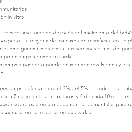
al
inmunitarios
ión in vitro
e presentarse también después del nacimiento del bebé
sparto. La mayoría de los casos de manifiesta en un p
arto; en algunos casos hasta seis semanas o más después
 preeclampsia posparto tardía. 
reeclampsia posparto puede ocasionar convulsiones y otra
es. 
preeclampsia afecta entre el 3% y el 5% de todos los emb
 cada 7 nacimientos prematuros y 4 de cada 10 muertes 
cación sobre esta enfermedad son fundamentales para re
secuencias en las mujeres embarazadas.