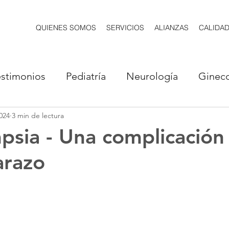
QUIENES SOMOS
SERVICIOS
ALIANZAS
CALIDA
estimonios
Pediatría
Neurología
Gineco
024
3 min de lectura
ía
Genómica
Cardiología
Endocrinolog
psia - Una complicación
arazo
ología
Gastroenterología
Inmunología
gía
Psiquiatría
Alergología
Urología