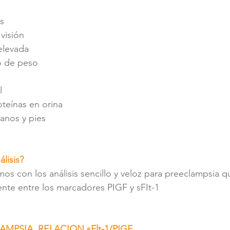
s 
 visión
 elevada
 de peso
l
oteínas en orina
anos y pies
álisis?
os con los análisis sencillo y veloz para preeclampsia q
ente entre los marcadores PIGF y sFIt-1
MPSIA, RELACION sFlt-1/PIGF,