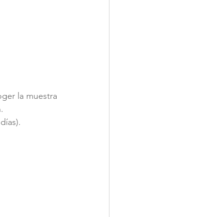
oger la muestra 
.
días).