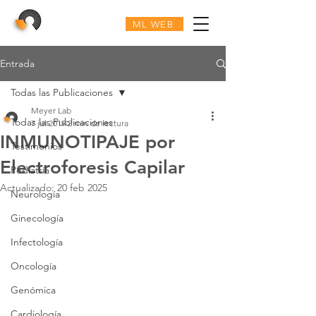
ML WEB
Entrada
Todas las Publicaciones
Meyer Lab
Todas las Publicaciones
7 jul 2019
2 min de lectura
INMUNOTIPAJE por
Testimonios
Electroforesis Capilar
Pediatría
Actualizado:
20 feb 2025
Neurología
Ginecología
Infectología
Oncología
Genómica
Cardiología