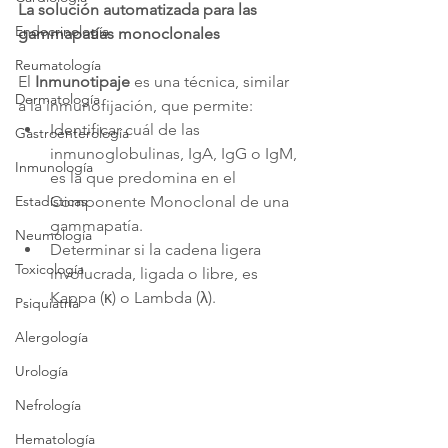
La solución automatizada para las 
Endocrinología
gammapatías monoclonales
Reumatología
El 
Inmunotipaje
 es una técnica, similar 
Dermatología
a la inmunofijación, que permite:
Identificar cuál de las 
Gastroenterología
inmunoglobulinas, IgA, IgG o IgM, 
Inmunología
es la que predomina en el 
Componente Monoclonal de una 
Estadísticas
gammapatía.
Neumología
Determinar si la cadena ligera 
Toxicología
involucrada, ligada o libre, es 
Kappa (κ) o Lambda (λ).
Psiquiatría
Alergología
Urología
Nefrología
Hematología