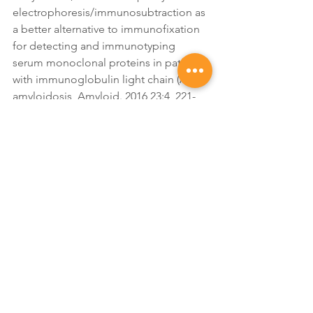
electrophoresis/immunosubtraction as 
a better alternative to immunofixation 
for detecting and immunotyping 
serum monoclonal proteins in patients 
with immunoglobulin light chain (AL) 
amyloidosis, Amyloid. 2016 23:4, 221-
224. 
- Willrich MA, Katzmann JA. Laboratory 
testing requirements for diagnosis and 
follow-up of multiple myeloma and 
related plasma cell dyscrasias.Clin 
Chem Lab Med. 2016; 54:907-19.
gammapatías
monoclonales
Electroforesis
INMUNOTIPAJE
Capilar
Hematología
Oncología