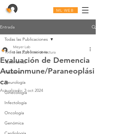
ML WEB
Entrada
Todas las Publicaciones
Meyer Lab
Todas las Publicaciones
3 oct 2024
3 min de lectura
Evaluación de Demencia
Testimonios
Autoinmune/Paraneoplási
Pediatría
ca
Neurología
Actualizado:
3 oct 2024
Ginecología
Infectología
Oncología
Genómica
Cardiología