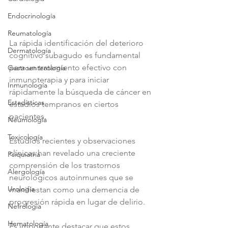
Endocrinología
Reumatología
La rápida identificación del deterioro 
Dermatología
cognitivo subagudo es fundamental 
para un tratamiento efectivo con 
Gastroenterología
inmunoterapia y para iniciar 
Inmunología
rápidamente la búsqueda de cáncer en 
Estadísticas
estadios tempranos en ciertos 
pacientes.
Neumología
Toxicología
Estudios recientes y observaciones 
clínicas han revelado una creciente 
Psiquiatría
comprensión de los trastornos 
Alergología
neurológicos autoinmunes que se 
Urología
manifiestan como una demencia de 
progresión rápida en lugar de delirio.
Nefrología
Hematología
Es importante destacar que estos 