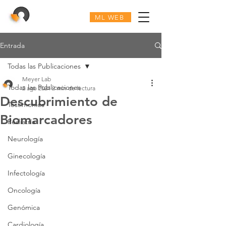
ML WEB
Entrada
Todas las Publicaciones
Meyer Lab
Todas las Publicaciones
2 ago 2024
2 min de lectura
Descubrimiento de
Testimonios
Biomarcadores
Pediatría
Neurología
Ginecología
Infectología
Oncología
Genómica
Cardiología