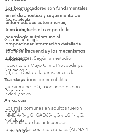
Los biomarcadores son fundamentales 
Endocrinología
en el diagnóstico y seguimiento de 
Reumatología
enfermedades autoinmunes, 
transformando el campo de la 
Dermatología
neurología autoinmune al 
Gastroenterología
proporcionar información detallada 
Inmunología
sobre su frecuencia y los mecanismos 
subyacentes.
 Según un estudio 
Estadísticas
reciente en Mayo Clinic Proceedings 
Neumología
(1), se investigó la prevalencia de 
biomarcadores de encefalitis 
Toxicología
autoinmune-IgG, asociándolos con 
Psiquiatría
edad y sexo. 
Alergología
Los más comunes en adultos fueron 
Urología
NMDA-R-IgG, GAD65-IgG y LGI1-IgG, 
Nefrología
mientras que los anticuerpos 
paraneoplásicos tradicionales (ANNA-1 
Hematología