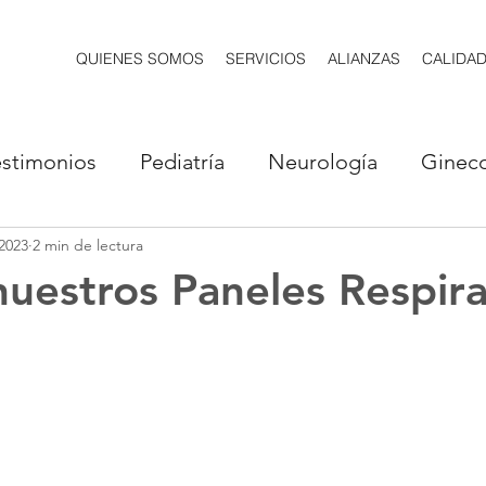
QUIENES SOMOS
SERVICIOS
ALIANZAS
CALIDA
estimonios
Pediatría
Neurología
Gineco
2023
2 min de lectura
ía
Genómica
Cardiología
Endocrinolog
uestros Paneles Respira
ología
Gastroenterología
Inmunología
gía
Psiquiatría
Alergología
Urología