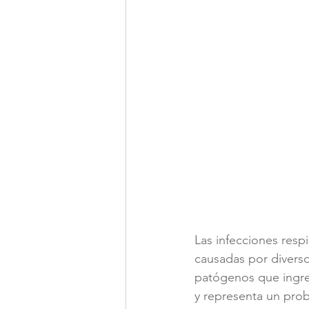
Hematología
Fisiatría
Las infecciones res
causadas por diverso
patógenos que ingres
y representa un prob