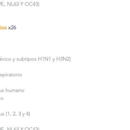
9E, NL63 Y OC43) 
ios 
x26
nérico y subtipos H1N1 y H3N2) 
espiratorio
us humano 
no
s (1, 2, 3 y 4)
9E, NL63 Y OC43) 