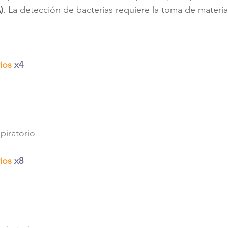
)
. La detección de bacterias requiere la toma de materi
rios
x4
spiratorio
ios 
x8