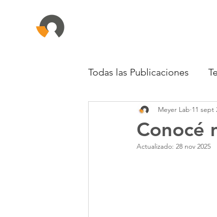
Todas las Publicaciones
T
Meyer Lab
11 sept 
Infectología
Oncolog
Conocé n
Actualizado:
28 nov 2025
Reumatología
Dermat
Neumología
Toxicolo