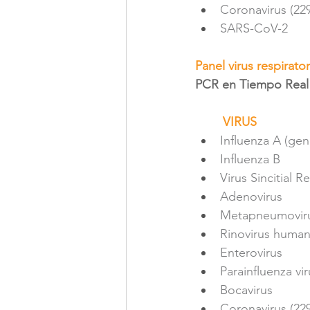
Coronavirus (22
SARS-CoV-2
Panel virus respirator
PCR en Tiempo Real
        VIRUS
Influenza A (ge
Influenza B
Virus Sincitial R
Adenovirus
Metapneumovir
Rinovirus huma
Enterovirus
Parainfluenza viru
Bocavirus
Coronavirus (22