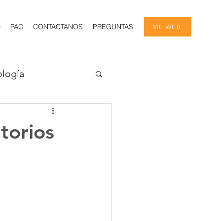
D
PAC
CONTACTANOS
PREGUNTAS
ML WEB
logía
ía
torios
Estadísticas
Nefrología