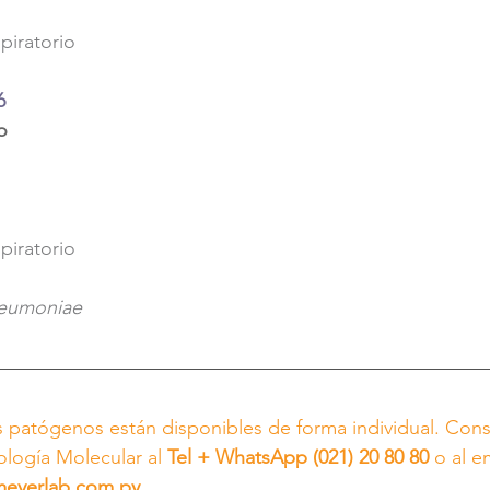
spiratorio
6
o
spiratorio
eumoniae 
s patógenos están disponibles de forma individual. Consu
logía Molecular al 
Tel + WhatsApp (021) 20 80 80
 o al e
meyerlab.com.py