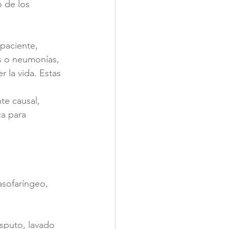
 de los 
paciente, 
s o neumonías, 
 la vida. Estas 
te causal, 
a para 
asofaríngeo, 
esputo, lavado 