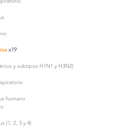
spiratorio
us 
ano
ios 
x19
nérico y subtipos H1N1 y H3N2) 
espiratorio
us humano 
no
s (1, 2, 3 y 4)