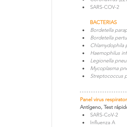
SARS-COV-2
       BACTERIAS
Bordetella parap
Bordetella pertu
Chlamydophila
Haemophilus inf
Legionella pne
Mycoplasma pn
Streptococcus 
Panel virus respirato
Antígeno, Test rápid
SARS-CoV-2
Influenza A 