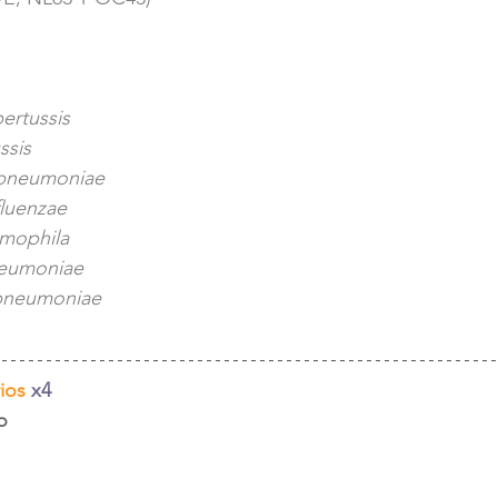
ertussis
ssis
 pneumoniae
luenzae
umophila
eumoniae 
pneumoniae
rios
x4
o