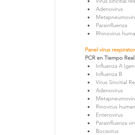
Virus sincitial re
Adenovirus
Metapneumovir
Parainfluenza
Rhinovirus hum
Panel virus respirator
PCR en Tiempo Real
Influenza A (ge
Influenza B
Virus Sincitial R
Adenovirus
Metapneumovir
Rinovirus huma
Enterovirus
Parainfluenza viru
Bocavirus