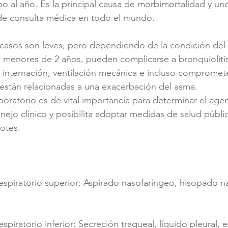
po al año. Es la principal causa de morbimortalidad y uno
 de consulta médica en todo el mundo.
 casos son leves, pero dependiendo de la condición del 
s menores de 2 años, pueden complicarse a bronquioliti
internación, ventilación mecánica e incluso comprometer
están relacionadas a una exacerbación del asma.
boratorio es de vital importancia para determinar el agen
ejo clínico y posibilita adoptar medidas de salud públic
otes. 
respiratorio superior: Aspirado nasofaríngeo, hisopado n
espiratorio inferior: Secreción traqueal, líquido pleural, 