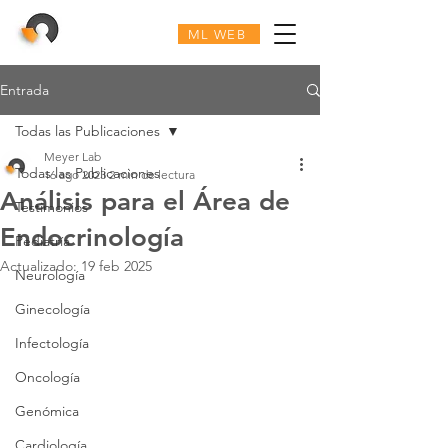
ML WEB
Entrada
Todas las Publicaciones
Meyer Lab
Todas las Publicaciones
16 ago 2023
2 min de lectura
Análisis para el Área de
Testimonios
Endocrinología
Pediatría
Actualizado:
19 feb 2025
Neurología
Ginecología
Infectología
Oncología
Genómica
Cardiología