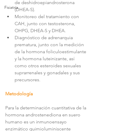
de deshidroepiandrosterona 
Fisiatría
(DHEA-S).
Monitoreo del tratamiento con 
CAH, junto con testosterona, 
OHPG, DHEA-S y DHEA.
Diagnóstico de adrenarquia 
prematura, junto con la medición 
de la hormona foliculoestimulante 
y la hormona luteinizante, así 
como otros esteroides sexuales 
suprarrenales y gonadales y sus 
precursores.
Metodología
Para la determinación cuantitativa de la 
hormona androstenediona en suero 
humano es un inmunoensayo 
enzimático quimioluminiscente 