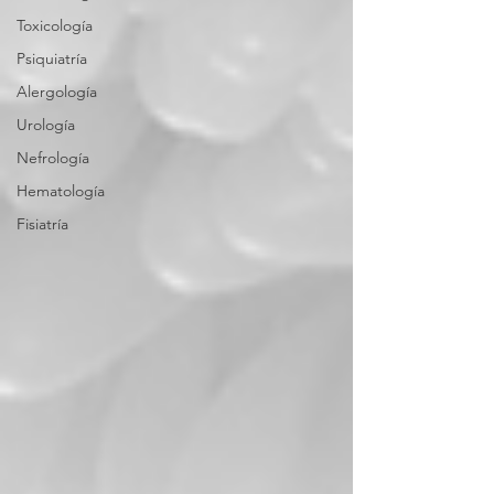
Toxicología
Psiquiatría
Alergología
Urología
Nefrología
Hematología
Fisiatría