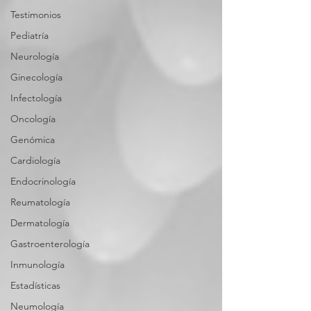
Testimonios
Pediatría
Neurología
Ginecología
Infectología
Oncología
Genómica
Cardiología
Endocrinología
Reumatología
Dermatología
Gastroenterología
Inmunología
Estadísticas
Neumología