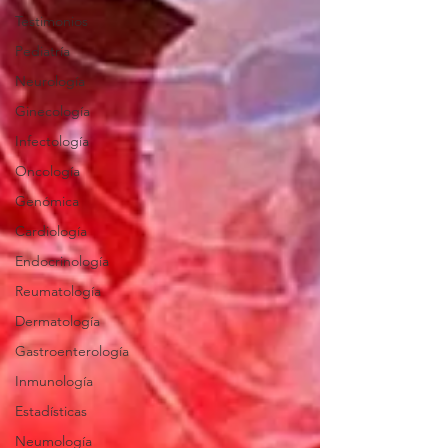
Testimonios
Pediatría
Neurología
Ginecología
Infectología
Oncología
Genómica
Cardiología
Endocrinología
Reumatología
Dermatología
Gastroenterología
Inmunología
Estadísticas
Neumología