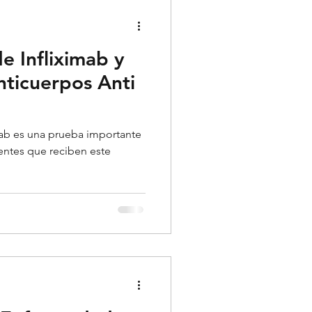
matología
e Infliximab y
Psiquiatría
ticuerpos Anti
imab es una prueba importante
entes que reciben este