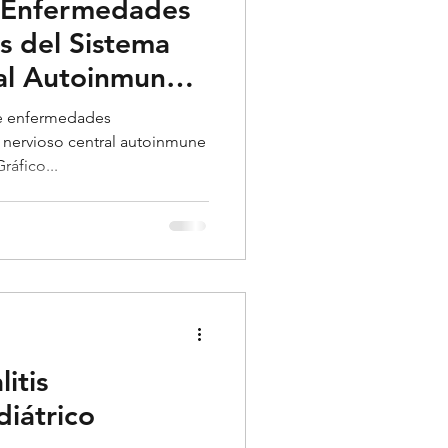
 Enfermedades
s del Sistema
al Autoinmune
de enfermedades
a nervioso central autoinmune
ráfico...
itis
iátrico