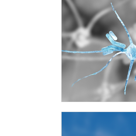
Oncología
Genómica
Gastroenterología
Inmuno
Alergología
Urología