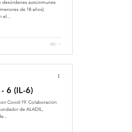
 de desórdenes autoinmunes
 menores de 18 años).
el...
 6 (IL-6)
con Covid-19. Colaboración
) Fundador de ALADIL,
e...