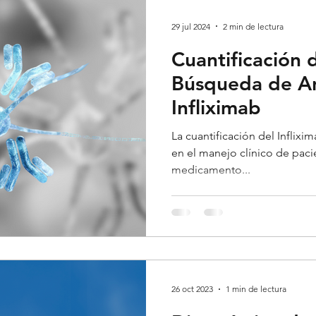
Cardiología
Endocrinología
Reumatología
Der
29 jul 2024
2 min de lectura
Cuantificación d
logía
Estadísticas
Neumología
Toxicología
Búsqueda de An
Infliximab
Nefrología
Hematología
Fisiatría
La cuantificación del Inflix
en el manejo clínico de paci
medicamento...
26 oct 2023
1 min de lectura