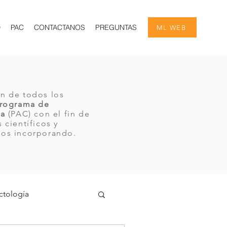
D
PAC
CONTACTANOS
PREGUNTAS
ML WEB
n de todos los
rograma de
ua
(PAC) con el fin de
 científicos y
mos incorporando.
ctología