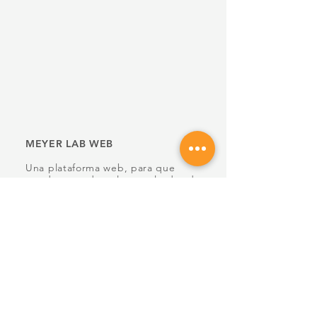
MEYER LAB WEB
Una plataforma web, para que
puedas acceder a los resultados de
tus análisis y al historial de los
mismos, también podrás conocer
los requisitos para realizarte los
análisis.
Fácil, cómoda y rápida.
Registrate ya!
ML WEB