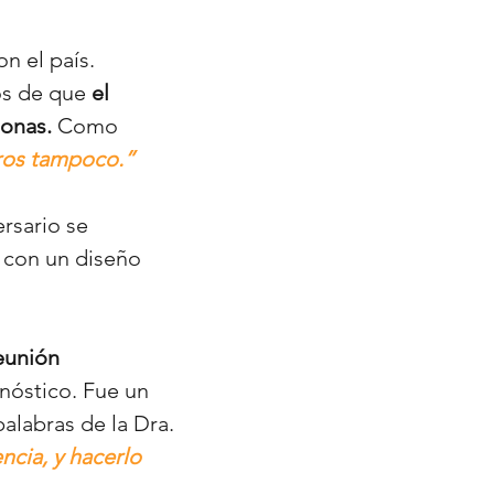
n el país.
os de que
el
sonas.
Como
tros tampoco.”
ersario se
, con un diseño
eunión
gnóstico. Fue un
palabras de la Dra.
ncia, y hacerlo