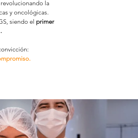
, revolucionando la
cas y oncológicas.
GS, siendo el
primer
.
convicción:
 compromiso.