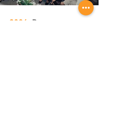
2006:
Paraguay
entra al mapa
latinoamericano del
diagnóstico
Ese año, dimos un paso
internacional decisivo. Meyer Lab
se convirtió en el
único laboratorio
paraguayo miembro fundador de
ALADIL
, la red de diagnóstico más
importante de Latinoamérica.
Con ello, Paraguay entraba
oficialmente al mapa regional de la
ciencia aplicada al diagnóstico.